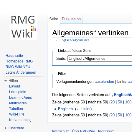
Seite
Diskussion
Allgemeines“ verlinken
←
Englisch/Allgemeines
Wechseln zu:
Navigation
,
Suche
Links auf diese Seite
Hauptseite
Seite:
Homepage RMG
RMG-Wiki NEU
Letzte Änderungen
Filter
Hilfen
Vorlageneinbindungen
ausblenden
| Links
au
Layout
Lernspiele
Die folgenden Seiten verlinken auf
„
Englisch/
LearningApps
Zeige (vorherige 50 | nächste 50) (
20
|
50
|
100
Multimedia
Tabellen
Englisch
‎
(
← Links
)
Wiki-Hilfe
Zeige (vorherige 50 | nächste 50) (
20
|
50
|
100
Kurzanleitung
Oberstufe
Datenschutz
Über RMG-Wiki
Impressum