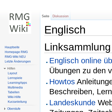
Seite
Diskussion
Englisch
Wechseln zu:
Navigation
,
Suche
Linksammlung 
Hauptseite
Homepage RMG
RMG-Wiki NEU
Englisch online ü
Letzte Änderungen
Übungen zu den v
Hilfen
Layout
Lernspiele
Howtos
Anleitung
LearningApps
Multimedia
Beschreiben, Lern
Tabellen
Wiki-Hilfe
Landeskunde
Webs
Kurzanleitung
Oberstufe