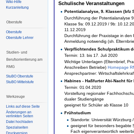
Wiki-Hilfe
Schulische Veranstaltungen
Kurzanleitung
Potentialanalyse, 9. Klassen (bfz 
Durchführung der Potentialanalyse 
Oberstufe
Klasse 9a: 09.12.2019 / 9b: 10.12.20
11.12.2019
Oberstufe
Durchführung der Praxistage in den P
Oberstufe Lehrer
Anmeldung notwendig (sh. Elternbrie
Verpflichtendes Schulpraktikum d
Studien- und
Termin: 13. bis 17. Juli 2020
Berufsorientierung am
Wichtige Unterlagen (Elternbrief, Pr
RMG
Anschreiben Betriebe)
Homepage 
Ansprechpartner: Wirtschaftslehrkraf
StuBO Oberstufe
Habines - Haßfurter Abi-Nacht für
StuBO Mittelstufe
Termin: 01.04.2020
Vorstellung regionaler Fachhochschu
Werkzeuge
dualer Studiengänge
geeignet für Schüler ab Klasse 10
Links auf diese Seite
Änderungen an
Frühstudium
verlinkten Seiten
Standorte: Universität Würzburg
Datei hochladen
geeignet für besonders begabte S
Spezialseiten
Fach eigenverantwortlich weiterb
Druckversion