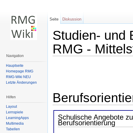
Seite
Diskussion
Studien- und 
RMG - Mittels
Navigation
Wechseln zu:
Navigation
,
Suche
Hauptseite
Homepage RMG
RMG-Wiki NEU
Letzte Änderungen
Berufsorientie
Hilfen
Layout
Lernspiele
Schulische Angebote zu
LearningApps
Berufsorientierung
Multimedia
Tabellen