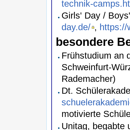
technik-camps.h
Girls' Day / Boy
day.de/
,
https:/
besondere B
Frühstudium an d
Schweinfurt-Würz
Rademacher)
Dt. Schülerakad
schuelerakademi
motivierte Schüle
Unitag, begabte u