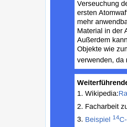
Verseuchung d
ersten Atomwaff
mehr anwendbar,
Material in der
Außerdem kann 
Objekte wie zum
verwenden, da 
Weiterführend
1. Wikipedia:
Ra
2. Facharbeit z
14
3.
Beispiel
C