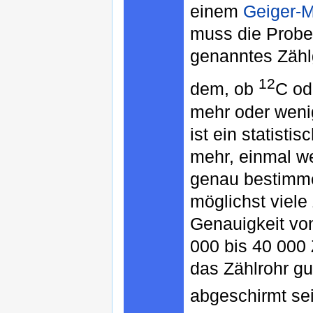
einem
Geiger-M
muss die Probe 
genanntes Zähl
12
dem, ob
C o
mehr oder wenig
ist ein statisti
mehr, einmal we
genau bestimm
möglichst viele
Genauigkeit vo
000 bis 40 000 
das Zählrohr gu
abgeschirmt se