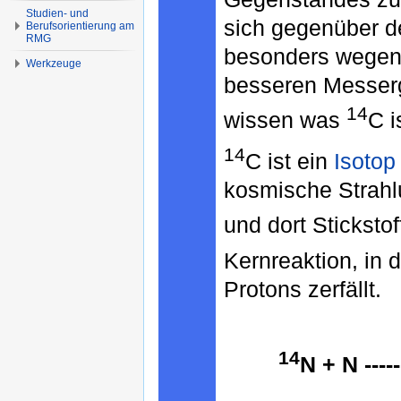
Studien- und
sich gegenüber 
Berufsorientierung am
RMG
besonders wegen 
Werkzeuge
besseren Messer
14
wissen was
C i
14
C ist ein
Isotop
kosmische Strahl
und dort Stickstof
Kernreaktion, in 
Protons zerfällt.
14
N + N ----