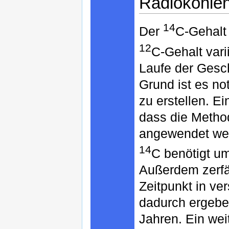
Radiokohlen
14
Der
C-Gehalt
12
C-Gehalt vari
Laufe der Gesc
Grund ist es n
zu erstellen. Ei
dass die Method
angewendet we
14
C benötigt u
Außerdem zerfäl
Zeitpunkt in ve
dadurch ergebe
Jahren. Ein wei