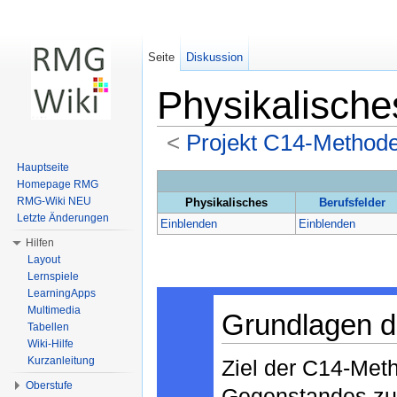
Seite
Diskussion
Physikalische
<
Projekt C14-Method
Wechseln zu:
Navigation
,
Suche
Hauptseite
Homepage RMG
RMG-Wiki NEU
Physikalisches
Berufsfelder
Letzte Änderungen
Einblenden
Einblenden
Hilfen
Layout
Lernspiele
LearningApps
Multimedia
Grundlagen 
Tabellen
Wiki-Hilfe
Kurzanleitung
Ziel der C14-Meth
Oberstufe
Gegenstandes zu