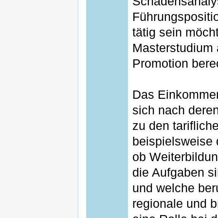
Schadensanalys
Führungspositi
tätig sein möch
Masterstudium 
Promotion berec
Das Einkommen 
sich nach deren
zu den tariflic
beispielsweise 
ob Weiterbildu
die Aufgaben si
und welche beru
regionale und b