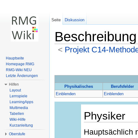
Seite
Diskussion
Beschreibung
<
Projekt C14-Method
Wechseln zu:
Navigation
,
Suche
Hauptseite
Homepage RMG
RMG-Wiki NEU
Letzte Änderungen
Hilfen
Physikalisches
Berufsfelder
Layout
Einblenden
Einblenden
Lernspiele
LearningApps
Multimedia
Physiker
Tabellen
Wiki-Hilfe
Kurzanleitung
Hauptsächlich 
Oberstufe