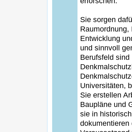
erforschen.
Sie sorgen dafür
Raumordnung, L
Entwicklung un
und sinnvoll gen
Berufsfeld sin
Denkmalschutz
Denkmalschutze
Universitäten, 
Sie erstellen A
Baupläne und G
sie in historis
dokumentieren 