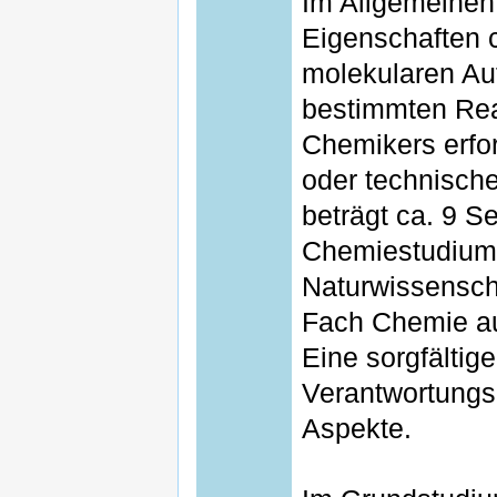
Im Allgemeinen
Eigenschaften c
molekularen Au
bestimmten Rea
Chemikers erfor
oder technisch
beträgt ca. 9 S
Chemiestudium e
Naturwissensch
Fach Chemie au
Eine sorgfältig
Verantwortungs
Aspekte.