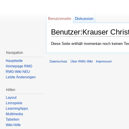
Benutzerseite
Diskussion
Benutzer:Krauser Chris
Wechseln zu:
Navigation
,
Suche
Diese Seite enthält momentan noch keinen Text,
Navigation
Hauptseite
Datenschutz
Über RMG-Wiki
Impressum
Homepage RMG
RMG-Wiki NEU
Letzte Änderungen
Hilfen
Layout
Lernspiele
LearningApps
Multimedia
Tabellen
Wiki-Hilfe