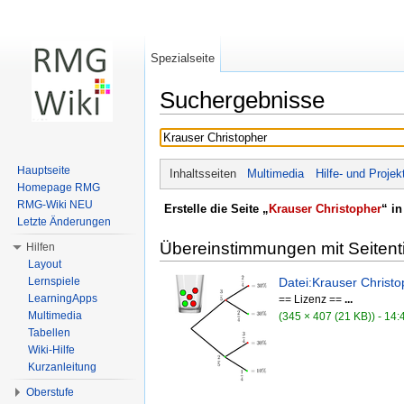
Spezialseite
Suchergebnisse
Wechseln zu:
Navigation
,
Suche
Hauptseite
Inhaltsseiten
Multimedia
Hilfe- und Projek
Homepage RMG
RMG-Wiki NEU
Erstelle die Seite „
Krauser Christopher
“ i
Letzte Änderungen
Übereinstimmungen mit Seitenti
Hilfen
Layout
Lernspiele
Datei:Krauser Chris
LearningApps
== Lizenz ==
...
Multimedia
(345 × 407 (21 KB)) - 14:
Tabellen
Wiki-Hilfe
Kurzanleitung
Oberstufe