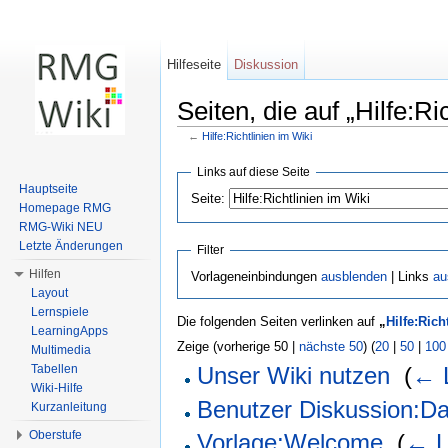
Hilfeseite
Diskussion
Seiten, die auf „Hilfe:Ri
←
Hilfe:Richtlinien im Wiki
Wechseln zu:
Navigation
,
Suche
Links auf diese Seite
Hauptseite
Seite:
Homepage RMG
RMG-Wiki NEU
Letzte Änderungen
Filter
Hilfen
Vorlageneinbindungen
ausblenden
| Links
au
Layout
Lernspiele
Die folgenden Seiten verlinken auf
„
Hilfe:Rich
LearningApps
Zeige (vorherige 50 |
nächste 50
) (
20
|
50
|
100
Multimedia
Tabellen
Unser Wiki nutzen
‎
(
← 
Wiki-Hilfe
Benutzer Diskussion:D
Kurzanleitung
Oberstufe
Vorlage:Welcome
‎
(
← L