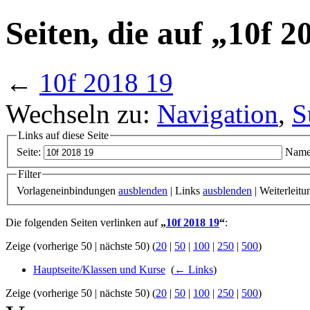
Seiten, die auf „10f 2
←
10f 2018 19
Wechseln zu:
Navigation
,
S
Links auf diese Seite
Seite:
Name
Filter
Vorlageneinbindungen
ausblenden
| Links
ausblenden
| Weiterleit
Die folgenden Seiten verlinken auf
„
10f 2018 19
“
:
Zeige (vorherige 50 | nächste 50) (
20
|
50
|
100
|
250
|
500
)
Hauptseite/Klassen und Kurse
‎
(
← Links
)
Zeige (vorherige 50 | nächste 50) (
20
|
50
|
100
|
250
|
500
)