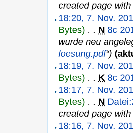
created page with
18:20, 7. Nov. 20
Bytes)
‎
. .
N
8c 20
wurde neu angeleg
loesung.pdf
“)
(akt
18:19, 7. Nov. 20
Bytes)
‎
. .
K
8c 20
18:17, 7. Nov. 20
Bytes)
‎
. .
N
Datei
created page with
18:16, 7. Nov. 20