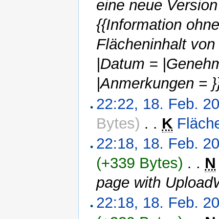
eine neue Version
{{Information ohn
Flächeninhalt von
|Datum = |Genehm
|Anmerkungen = }
22:22, 18. Feb. 2
Bytes)
‎
. .
K
Fläch
22:18, 18. Feb. 2
(+339 Bytes)
‎
. .
N
page with Upload
22:18, 18. Feb. 2