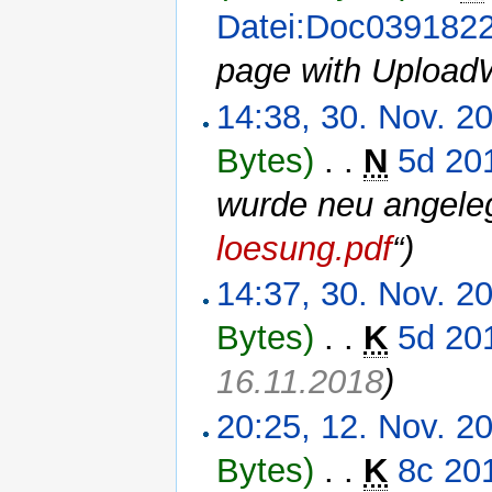
Datei:Doc039182
page with Upload
14:38, 30. Nov. 2
Bytes)
‎
. .
N
5d 20
wurde neu angeleg
loesung.pdf
“)
14:37, 30. Nov. 2
Bytes)
‎
. .
K
5d 20
16.11.2018
)
20:25, 12. Nov. 2
Bytes)
‎
. .
K
8c 20