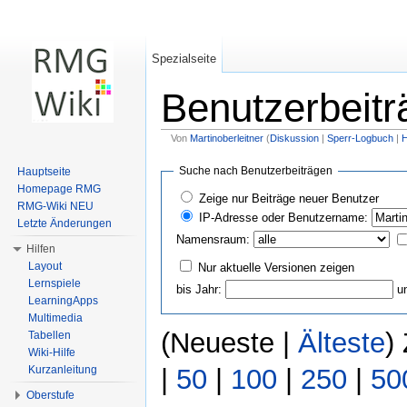
Spezialseite
Benutzerbeitr
Von
Martinoberleitner
(
Diskussion
|
Sperr-Logbuch
|
H
Wechseln zu:
Navigation
,
Suche
Suche nach Benutzerbeiträgen
Hauptseite
Homepage RMG
Zeige nur Beiträge neuer Benutzer
RMG-Wiki NEU
IP-Adresse oder Benutzername:
Letzte Änderungen
Namensraum:
Hilfen
Layout
Nur aktuelle Versionen zeigen
Lernspiele
bis Jahr:
u
LearningApps
Multimedia
(Neueste |
Älteste
)
Tabellen
Wiki-Hilfe
Kurzanleitung
|
50
|
100
|
250
|
50
Oberstufe