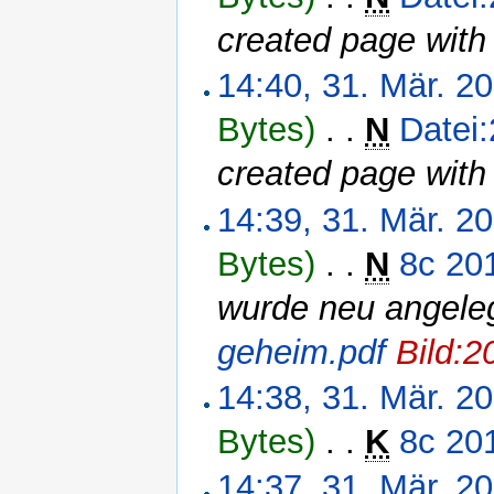
created page with
14:40, 31. Mär. 2
Bytes)
‎
. .
N
Datei
created page with
14:39, 31. Mär. 2
Bytes)
‎
. .
N
8c 20
wurde neu angeleg
geheim.pdf
Bild:
14:38, 31. Mär. 2
Bytes)
‎
. .
K
8c 20
14:37, 31. Mär. 2