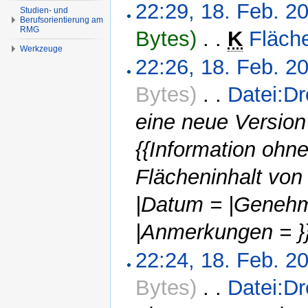
22:29, 18. Feb. 2
Studien- und
Berufsorientierung am
RMG
Bytes)
‎
. .
K
Fläch
Werkzeuge
22:26, 18. Feb. 2
Bytes)
‎
. .
Datei:Dr
eine neue Version
{{Information ohn
Flächeninhalt von
|Datum = |Genehm
|Anmerkungen = }
22:24, 18. Feb. 2
Bytes)
‎
. .
Datei:Dr