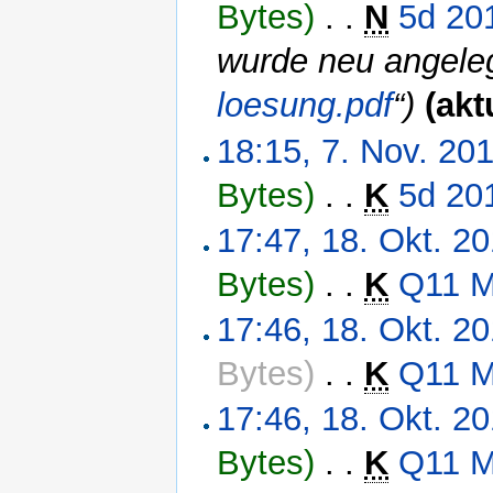
Bytes)
‎
. .
N
5d 20
wurde neu angeleg
loesung.pdf
“)
(akt
18:15, 7. Nov. 20
Bytes)
‎
. .
K
5d 20
17:47, 18. Okt. 2
Bytes)
‎
. .
K
Q11 M
17:46, 18. Okt. 2
Bytes)
‎
. .
K
Q11 M
17:46, 18. Okt. 2
Bytes)
‎
. .
K
Q11 M