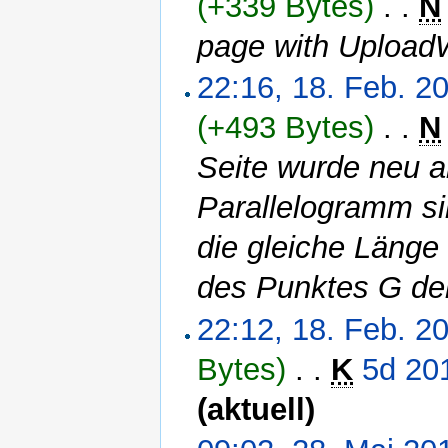
(+339 Bytes)
‎
. .
N
page with Upload
22:16, 18. Feb. 2
(+493 Bytes)
‎
. .
N
Seite wurde neu an
Parallelogramm si
die gleiche Länge
des Punktes G de
22:12, 18. Feb. 2
Bytes)
‎
. .
K
5d 20
(aktuell)