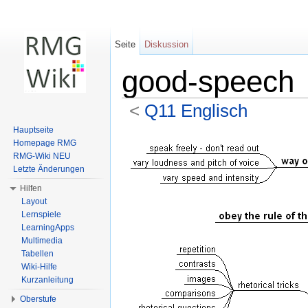
Seite
Diskussion
good-speech
<
Q11 Englisch
Wechseln zu:
Navigation
,
Suche
Hauptseite
Homepage RMG
RMG-Wiki NEU
Letzte Änderungen
Hilfen
Layout
Lernspiele
LearningApps
Multimedia
Tabellen
Wiki-Hilfe
Kurzanleitung
Oberstufe