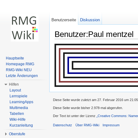
Benutzerseite
Diskussion
Benutzer:Paul mentzel
Wechseln zu:
Navigation
,
Suche
Hauptseite
Homepage RMG
RMG-Wiki NEU
Letzte Änderungen
Hilfen
Layout
Lernspiele
Diese Seite wurde zuletzt am 27. Februar 2016 um 21:05
LearningApps
Multimedia
Diese Seite wurde bisher 2.978-mal abgerufen.
Tabellen
Der Text ist unter der Lizenz
„Creative Commons: Namens
Wiki-Hilfe
Kurzanleitung
Datenschutz
Über RMG-Wiki
Impressum
Oberstufe