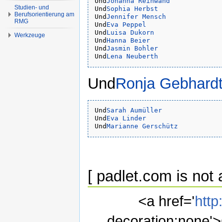
Und
Johanna Reinwand
Studien- und
Und
Sophia Herbst
Berufsorientierung am
Und
Jennifer Mensch
RMG
Und
Eva Peppel
Und
Luisa Dukorn
Werkzeuge
Und
Hanna Beier
Und
Jasmin Bohler
Und
Lena Neuberth
Und
Ronja Gebhard
Und
Sarah Aumüller
Und
Eva Linder
Und
Marianne Gerschütz
[ padlet.com is not 
<a href='
http
decoration:none'>