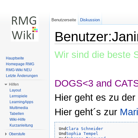
Benutzerseite
Diskussion
Benutzer:Jani
Wechseln zu:
Navigation
,
Suche
Wir sind die beste 
Hauptseite
Homepage RMG
RMG-Wiki NEU
Letzte Änderungen
DOGS<3 and CAT
Hilfen
Layout
Hier geht es zu der
Lernspiele
LearningApps
Multimedia
Hier geht´s zur
Mari
Tabellen
Wiki-Hilfe
Kurzanleitung
Und
Clara Schneider
Und
Sophia Tempel
Oberstufe