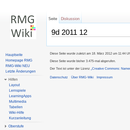
Seite
Diskussion
9d 2011 12
Wechseln zu:
Navigation
,
Suche
Diese Seite wurde zuletzt am 18. März 2012 um 11:44 Uh
Hauptseite
Homepage RMG
Diese Seite wurde bisher 3.475-mal abgerufen.
RMG-Wiki NEU
Der Text ist unter der Lizenz
„Creative Commons: Namens
Letzte Änderungen
Datenschutz
Über RMG-Wiki
Impressum
Hilfen
Layout
Lernspiele
LearningApps
Multimedia
Tabellen
Wiki-Hilfe
Kurzanleitung
Oberstufe