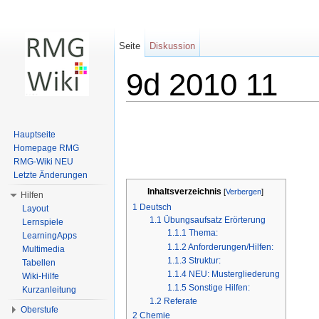
Seite
Diskussion
9d 2010 11
Wechseln zu:
Navigation
,
Suche
Hauptseite
Homepage RMG
RMG-Wiki NEU
Letzte Änderungen
Inhaltsverzeichnis
[
Verbergen
]
Hilfen
1
Deutsch
Layout
1.1
Übungsaufsatz Erörterung
Lernspiele
1.1.1
Thema:
LearningApps
1.1.2
Anforderungen/Hilfen:
Multimedia
1.1.3
Struktur:
Tabellen
1.1.4
NEU: Mustergliederung
Wiki-Hilfe
1.1.5
Sonstige Hilfen:
Kurzanleitung
1.2
Referate
Oberstufe
2
Chemie