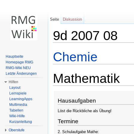
Seite
Diskussion
9d 2007 08
Wechseln zu:
Navigation
,
Suche
Chemie
Hauptseite
Homepage RMG
RMG-Wiki NEU
Mathematik
Letzte Änderungen
Hilfen
Layout
Lernspiele
LearningApps
Hausaufgaben
Multimedia
Tabellen
Löst die Rückbliche als Übung!
Wiki-Hilfe
Termine
Kurzanleitung
Oberstufe
2. Schulaufgabe Mathe: