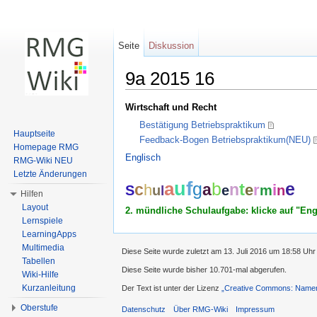
Seite
Diskussion
9a 2015 16
Wechseln zu:
Navigation
,
Suche
Wirtschaft und Recht
Bestätigung Betriebspraktikum
Hauptseite
Feedback-Bogen Betriebspraktikum(NEU)
Homepage RMG
Englisch
RMG-Wiki NEU
Letzte Änderungen
f
u
a
g
b
e
t
c
a
n
h
e
r
i
S
u
e
m
n
l
Hilfen
Layout
2. mündliche Schulaufgabe: klicke auf "Eng
Lernspiele
LearningApps
Multimedia
Diese Seite wurde zuletzt am 13. Juli 2016 um 18:58 Uhr
Tabellen
Diese Seite wurde bisher 10.701-mal abgerufen.
Wiki-Hilfe
Kurzanleitung
Der Text ist unter der Lizenz
„Creative Commons: Namens
Oberstufe
Datenschutz
Über RMG-Wiki
Impressum