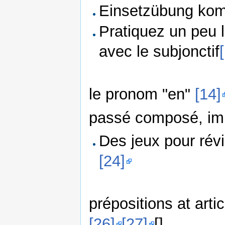
Einsetzübung komb
Pratiquez un peu l
avec le subjonctif
le pronom "en"
[14]
passé composé, im
Des jeux pour rév
[24]
prépositions at art
[26]
[27]
[]