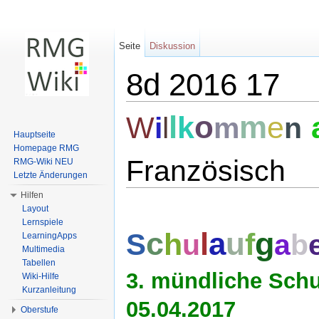
Seite
Diskussion
8d 2016 17
Wechseln zu:
Navigation
,
Suche
l
o
m
k
e
W
l
i
m
n
Hauptseite
Homepage RMG
Französisch
RMG-Wiki NEU
Letzte Änderungen
Hilfen
Layout
Lernspiele
c
g
l
a
u
h
f
S
u
a
b
LearningApps
Multimedia
Tabellen
3.
mündliche
Schul
Wiki-Hilfe
Kurzanleitung
05.04.2017
Oberstufe