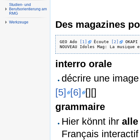
Studien- und
Berufsorientierung am
RMG
Des magazines po
Werkzeuge
GEO Ado 
[1]
 Ècoute 
[2]
 OKAPI
NOUVEAU Idoles Mag: La musique e
interro orale
décrire une image
[5]
[6]
[][]
grammaire
Hier könnt ihr
all
Français interacti