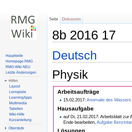
Seite
Diskussion
8b 2016 17
Wechseln zu:
Navigation
,
Suche
Deutsch
Hauptseite
Homepage RMG
RMG-Wiki NEU
Physik
Letzte Änderungen
Hilfen
Layout
Arbeitsaufträge
Lernspiele
LearningApps
15.02.2017:
Anomalie des Wassers
Multimedia
Hausaufgabe
Tabellen
Wiki-Hilfe
auf Di, 21.02.2017: Arbeitsblatt zu
Kurzanleitung
Ende bearbeiten,
Aufgabe Benzinta
Oberstufe
Lösungen