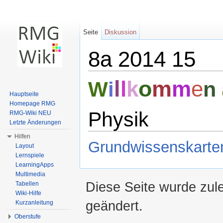
Seite
Diskussion
8a 2014 15
Wechseln zu:
Navigation
,
Suche
l
o
m
l
k
m
e
n
W
i
Hauptseite
Homepage RMG
Physik
RMG-Wiki NEU
Letzte Änderungen
Hilfen
Grundwissenskarte
Layout
Lernspiele
LearningApps
Multimedia
Diese Seite wurde zul
Tabellen
Wiki-Hilfe
geändert.
Kurzanleitung
Oberstufe