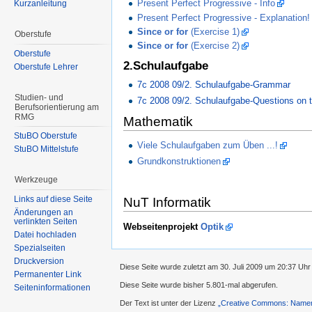
Present Perfect Progressive - Info
Kurzanleitung
Present Perfect Progressive - Explanation!
Since or for
(Exercise 1)
Oberstufe
Since or for
(Exercise 2)
Oberstufe
2.Schulaufgabe
Oberstufe Lehrer
7c 2008 09/2. Schulaufgabe-Grammar
Studien- und
7c 2008 09/2. Schulaufgabe-Questions on 
Berufsorientierung am
RMG
Mathematik
StuBO Oberstufe
Viele Schulaufgaben zum Üben ...!
StuBO Mittelstufe
Grundkonstruktionen
Werkzeuge
Links auf diese Seite
NuT Informatik
Änderungen an
verlinkten Seiten
Webseitenprojekt
Optik
Datei hochladen
Spezialseiten
Druckversion
Diese Seite wurde zuletzt am 30. Juli 2009 um 20:37 Uhr
Permanenter Link
Diese Seite wurde bisher 5.801-mal abgerufen.
Seiteninformationen
Der Text ist unter der Lizenz
„Creative Commons: Namens