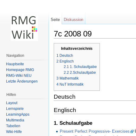
Seite
Diskussion
7c 2008 09
Wechseln zu:
Navigation
,
Suche
Inhaltsverzeichnis
1
Deutsch
Navigation
2
Englisch
Hauptseite
2.1
1. Schulaufgabe
Homepage RMG
2.2
2.Schulaufgabe
RMG-Wiki NEU
3
Mathematik
Letzte Änderungen
4
NuT Informatik
Hilfen
Deutsch
Layout
Lernspiele
Englisch
LearningApps
Multimedia
1. Schulaufgabe
Tabellen
Present Perfect Progressive- Exercises
Ü
Wiki-Hilfe