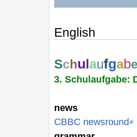
English
u
f
g
b
l
a
S
u
a
c
h
3. Schulaufgabe: 
news
CBBC newsround
grammar