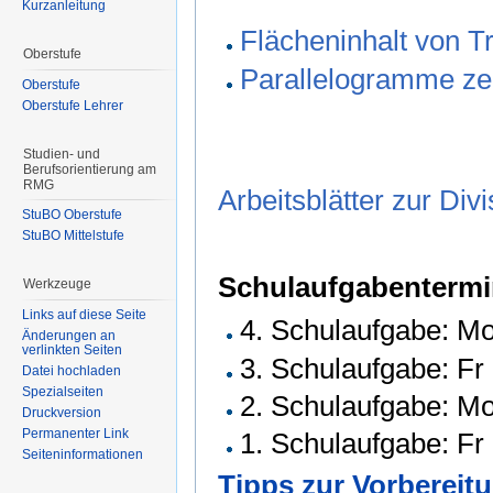
Kurzanleitung
Flächeninhalt von T
Oberstufe
Parallelogramme ze
Oberstufe
Oberstufe Lehrer
Studien- und
Berufsorientierung am
RMG
Arbeitsblätter zur Di
StuBO Oberstufe
StuBO Mittelstufe
Schulaufgabenterm
Werkzeuge
Links auf diese Seite
4. Schulaufgabe: M
Änderungen an
verlinkten Seiten
3. Schulaufgabe: Fr
Datei hochladen
Spezialseiten
2. Schulaufgabe: M
Druckversion
Permanenter Link
1. Schulaufgabe: Fr
Seiteninformationen
Tipps zur Vorbereit