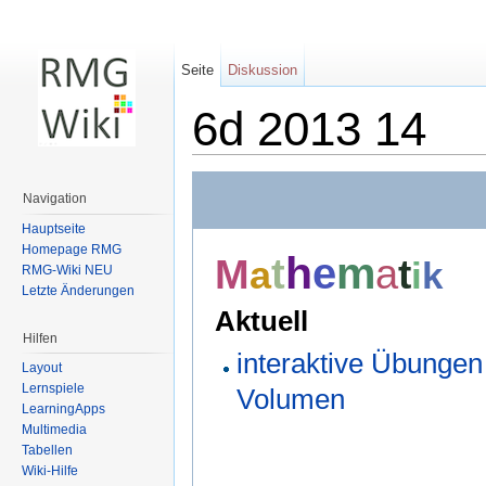
Seite
Diskussion
6d 2013 14
Wechseln zu:
Navigation
,
Suche
Navigation
Hauptseite
Homepage RMG
h
m
e
M
t
a
a
t
i
k
RMG-Wiki NEU
Letzte Änderungen
Aktuell
Hilfen
interaktive Übunge
Layout
Lernspiele
Volumen
LearningApps
Multimedia
Tabellen
Wiki-Hilfe