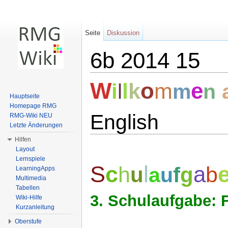
Seite
Diskussion
6b 2014 15
Wechseln zu:
Navigation
,
Suche
W
o
e
l
k
m
i
l
m
n
Hauptseite
Homepage RMG
English
RMG-Wiki NEU
Letzte Änderungen
Hilfen
Layout
Lernspiele
S
c
l
a
h
b
u
f
g
a
u
LearningApps
Multimedia
Tabellen
3. Schulaufgabe: F
Wiki-Hilfe
Kurzanleitung
Oberstufe