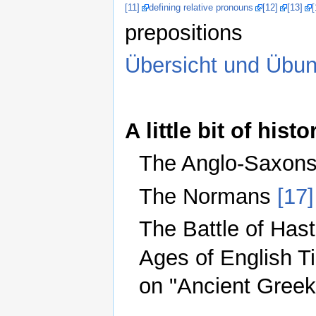
[11]
defining relative pronouns
[12]
[13]
[
prepositions
Übersicht und Übu
A little bit of hi
The Anglo-Saxon
The Normans
[17]
The Battle of Hast
Ages of English T
on "Ancient Greeks 