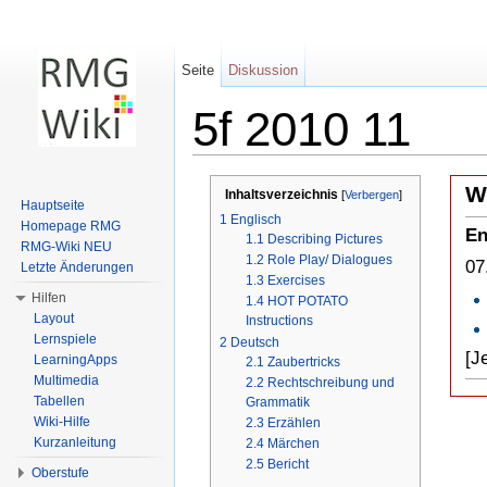
Seite
Diskussion
5f 2010 11
Wechseln zu:
Navigation
,
Suche
W
Inhaltsverzeichnis
[
Verbergen
]
Hauptseite
1
Englisch
Homepage RMG
En
1.1
Describing Pictures
RMG-Wiki NEU
1.2
Role Play/ Dialogues
07
Letzte Änderungen
1.3
Exercises
Hilfen
1.4
HOT POTATO
Layout
Instructions
Lernspiele
2
Deutsch
[J
LearningApps
2.1
Zaubertricks
Multimedia
2.2
Rechtschreibung und
Tabellen
Grammatik
Wiki-Hilfe
2.3
Erzählen
Kurzanleitung
2.4
Märchen
2.5
Bericht
Oberstufe