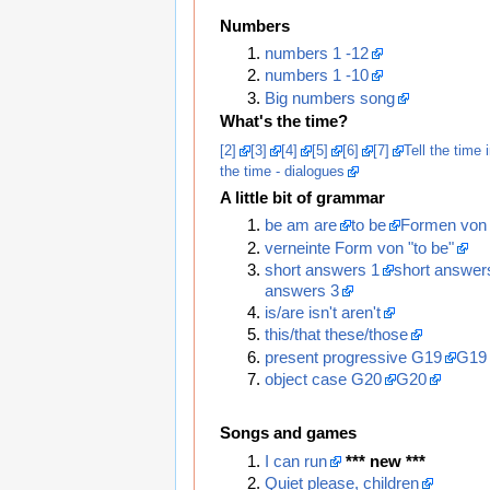
Numbers
numbers 1 -12
numbers 1 -10
Big numbers song
What's the time?
[2]
[3]
[4]
[5]
[6]
[7]
Tell the time 
the time - dialogues
A little bit of grammar
be am are
to be
Formen von 
verneinte Form von "to be"
short answers 1
short answer
answers 3
is/are isn't aren't
this/that these/those
present progressive G19
G19
object case G20
G20
Songs and games
I can run
*** new ***
Quiet please, children