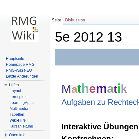
Seite
Diskussion
5e 2012 13
Wechseln zu:
Navigation
,
Suche
Hauptseite
Homepage RMG
RMG-Wiki NEU
Letzte Änderungen
h
i
m
M
e
t
a
t
k
a
Hilfen
Layout
Lernspiele
Aufgaben zu Rechtec
LearningApps
Multimedia
Tabellen
Wiki-Hilfe
Interaktive Übungen 
Kurzanleitung
Oberstufe
Kopfrechnen: