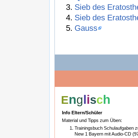
Sieb des Eratost
Sieb des Eratost
Gauss
n
l
i
h
g
s
c
E
Info Eltern/Schüler
Material und Tipps zum Üben:
Trainingsbuch Schulaufgaben z
New 1 Bayern mit Audio-CD (9