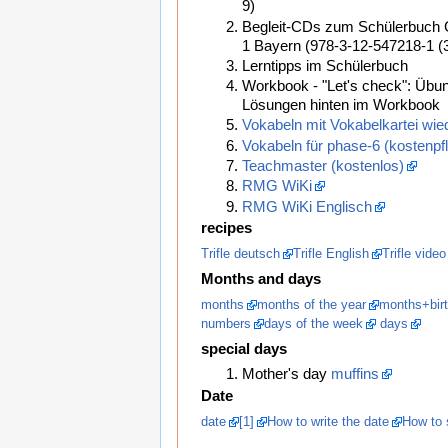
9)
Begleit-CDs zum Schülerbuch 
1 Bayern (978-3-12-547218-1 (
Lerntipps im Schülerbuch
Workbook - "Let's check": Übu
Lösungen hinten im Workbook
Vokabeln mit Vokabelkartei wie
Vokabeln für phase-6 (kostenpfl
Teachmaster (kostenlos)
RMG WiKi
RMG WiKi Englisch
recipes
Trifle deutsch
Trifle English
Trifle video
Months and days
months
months of the year
months+birt
numbers
days of the week
days
special days
Mother's day
muffins
Date
date
[1]
How to write the date
How to 