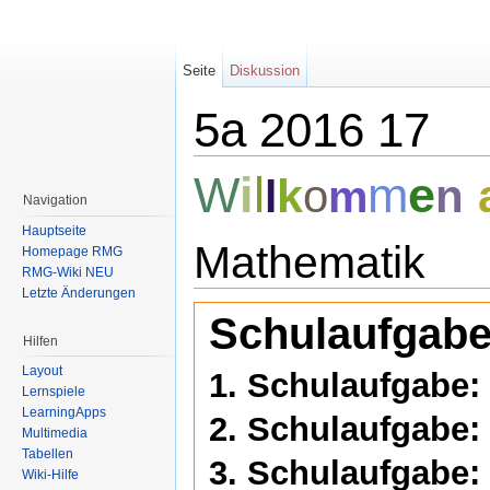
Seite
Diskussion
5a 2016 17
Wechseln zu:
Navigation
,
Suche
W
i
l
m
e
k
o
n
l
m
Navigation
Hauptseite
Mathematik
Homepage RMG
RMG-Wiki NEU
Letzte Änderungen
Schulaufgabe
Hilfen
Layout
1. Schulaufgabe:
Lernspiele
LearningApps
2. Schulaufgabe:
Multimedia
Tabellen
3. Schulaufgabe:
Wiki-Hilfe