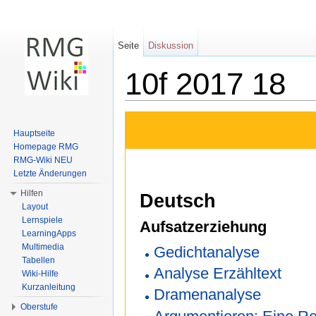
Seite
Diskussion
10f 2017 18
Wechseln zu:
Navigation
,
Suche
Hauptseite
Homepage RMG
RMG-Wiki NEU
Letzte Änderungen
Hilfen
Deutsch
Layout
Lernspiele
Aufsatzerziehung
LearningApps
Multimedia
Gedichtanalyse
Tabellen
Analyse Erzähltext
Wiki-Hilfe
Kurzanleitung
Dramenanalyse
Oberstufe