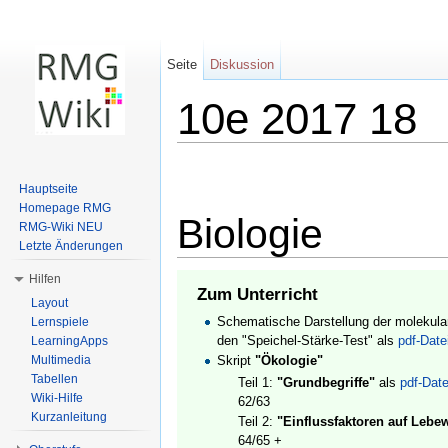
Seite
Diskussion
10e 2017 18
Wechseln zu:
Navigation
,
Suche
Hauptseite
Homepage RMG
Biologie
RMG-Wiki NEU
Letzte Änderungen
Hilfen
Zum Unterricht
Layout
Schematische Darstellung der molekula
Lernspiele
den "Speichel-Stärke-Test" als
pdf-Date
LearningApps
Multimedia
Skript
"Ökologie"
Tabellen
Teil 1:
"Grundbegriffe"
als
pdf-Date
Wiki-Hilfe
62/63
Kurzanleitung
Teil 2:
"Einflussfaktoren auf Lebe
64/65 +