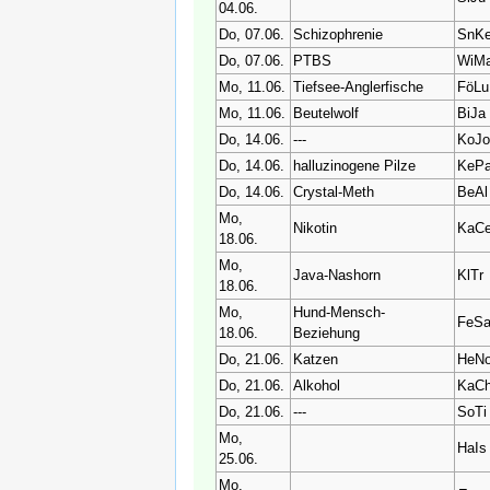
04.06.
Do, 07.06.
Schizophrenie
SnK
Do, 07.06.
PTBS
WiM
Mo, 11.06.
Tiefsee-Anglerfische
FöLu
Mo, 11.06.
Beutelwolf
BiJa
Do, 14.06.
---
KoJ
Do, 14.06.
halluzinogene Pilze
KeP
Do, 14.06.
Crystal-Meth
BeAl
Mo,
Nikotin
KaC
18.06.
Mo,
Java-Nashorn
KlTr
18.06.
Mo,
Hund-Mensch-
FeS
18.06.
Beziehung
Do, 21.06.
Katzen
HeN
Do, 21.06.
Alkohol
KaC
Do, 21.06.
---
SoTi
Mo,
HaI
25.06.
Mo,