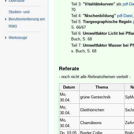
Oberstufe
Teil 3:
"Vitalitätskurven"
als
pdf-Da
70
Studien- und
Teil 4:
"Nischenbildung"
pdf-Datei
Berufsorientierung am
Teil 5:
Tiergeographische Regeln
RMG
S. 66/67
Teil 6:
Umweltfaktor Licht bei Pfl
Werkzeuge
Buch, S. 68
Teil 7:
Umweltfaktor Wasser bei P
s. Buch, S. 68
Referate
- noch nicht alle Referatsthemen verteilt -
Datum
Thema
N
Mo,
grüne Gentechnik
SpM
30.04.
Mo,
Gleithörnchen
SeJ
30.04.
Mo,
Chamäleons
ZeA
30.04.
Do, 03.05.
Border Collie
BöA