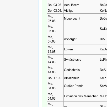
Do, 03.05.
Acai-Beere
BaJ
Do, 03.05.
Vitiligo
KoN
Mo,
Magersucht
BeJ
07.05.
Mo,
---
SwK
07.05.
Mo,
Asperger
BiAl
07.05.
Mo,
Löwen
KaD
14.05.
Mo,
Synästhesie
LeP
14.05.
Mo,
Gedächtnis
DeSi
14.05.
Do, 17.05.
Albinismus
KrLe
Mo,
Großer Panda
SäM
04.06.
Mo,
Evolution des Menschen
MaJ
04.06.
Mo,
---
SlJu