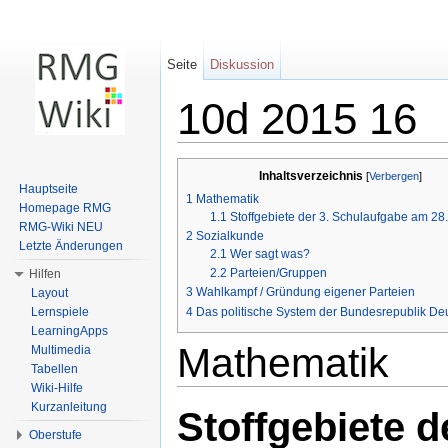
Seite
Diskussion
10d 2015 16
Wechseln zu:
Navigation
,
Suche
Inhaltsverzeichnis
[
Verbergen
]
Hauptseite
1
Mathematik
Homepage RMG
1.1
Stoffgebiete der 3. Schulaufgabe am 28.
RMG-Wiki NEU
2
Sozialkunde
Letzte Änderungen
2.1
Wer sagt was?
2.2
Parteien/Gruppen
Hilfen
3
Wahlkampf / Gründung eigener Parteien
Layout
4
Das politische System der Bundesrepublik De
Lernspiele
LearningApps
Mathematik
Multimedia
Tabellen
Wiki-Hilfe
Kurzanleitung
Stoffgebiete d
Oberstufe