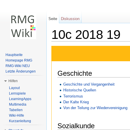
Seite
Diskussion
10c 2018 19
Wechseln zu:
Navigation
,
Suche
Hauptseite
Homepage RMG
RMG-Wiki NEU
Geschichte
Letzte Änderungen
Hilfen
Geschichte und Vergangenheit
Layout
Historische Quellen
Lernspiele
Terrorismus
LearningApps
Der Kalte Krieg
Multimedia
Von der Teilung zur Wiedervereinigung
Tabellen
Wiki-Hilfe
Kurzanleitung
Sozialkunde