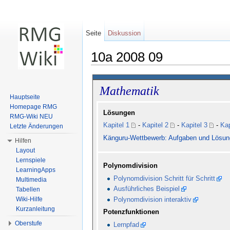
Seite
Diskussion
10a 2008 09
Wechseln zu:
Navigation
,
Suche
Mathematik
Hauptseite
Homepage RMG
Lösungen
RMG-Wiki NEU
Kapitel 1
-
Kapitel 2
-
Kapitel 3
-
Kap
Letzte Änderungen
Känguru-Wettbewerb: Aufgaben und Lösu
Hilfen
Layout
Lernspiele
Polynomdivision
LearningApps
Polynomdivision Schritt für Schritt
Multimedia
Ausführliches Beispiel
Tabellen
Polynomdivision interaktiv
Wiki-Hilfe
Kurzanleitung
Potenzfunktionen
Oberstufe
Lernpfad