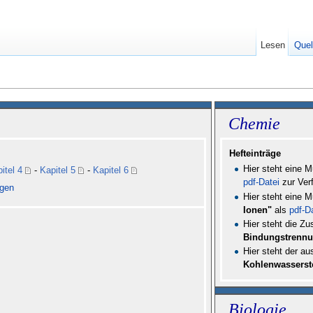
Lesen
Quel
Chemie
Hefteinträge
Hier steht eine 
itel 4
-
Kapitel 5
-
Kapitel 6
pdf-Datei
zur Ver
ngen
Hier steht eine 
Ionen"
als
pdf-D
Hier steht die 
Bindungstrenn
Hier steht der au
Kohlenwasserst
Biologie