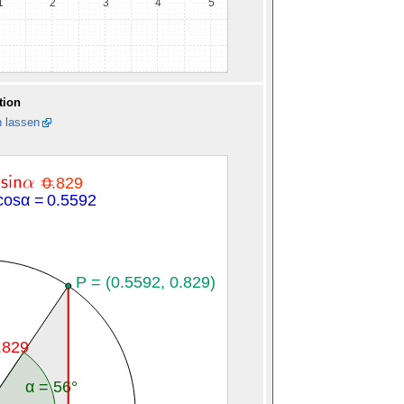
tion
n lassen