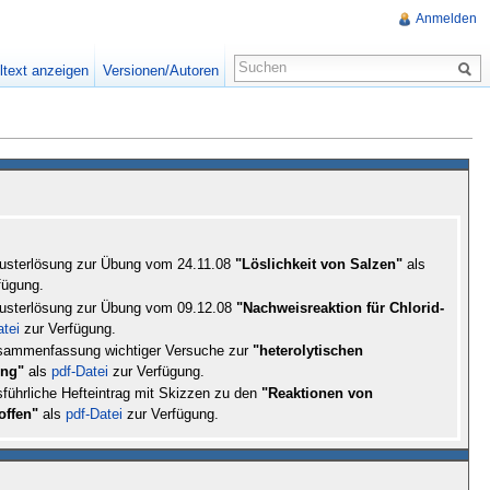
Anmelden
ltext anzeigen
Versionen/Autoren
Musterlösung zur Übung vom 24.11.08
"Löslichkeit von Salzen"
als
fügung.
Musterlösung zur Übung vom 09.12.08
"Nachweisreaktion für Chlorid-
atei
zur Verfügung.
Zusammenfassung wichtiger Versuche zur
"heterolytischen
ung"
als
pdf-Datei
zur Verfügung.
sführliche Hefteintrag mit Skizzen zu den
"Reaktionen von
offen"
als
pdf-Datei
zur Verfügung.