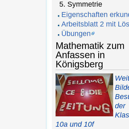
Symmetrie
Eigenschaften erku
Arbeitsblatt 2 mit Lö
Übungen
Mathematik zum
Anfassen in
Königsberg
Wei
Bild
Bes
der
Kla
10a und 10f