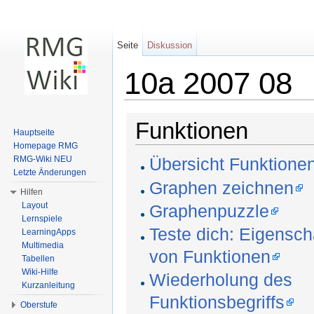
Seite
Diskussion
10a 2007 08
Wechseln zu:
Navigation
,
Suche
Funktionen
Hauptseite
Homepage RMG
RMG-Wiki NEU
Übersicht Funktione
Letzte Änderungen
Graphen zeichnen
Hilfen
Layout
Graphenpuzzle
Lernspiele
Teste dich: Eigensch
LearningApps
Multimedia
von Funktionen
Tabellen
Wiki-Hilfe
Wiederholung des
Kurzanleitung
Funktionsbegriffs
Oberstufe