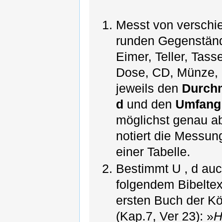
Messt von verschi
runden Gegenständ
Eimer, Teller, Tass
Dose, CD, Münze, .
jeweils den
Durch
d
und den
Umfang
möglichst genau a
notiert die Messun
einer Tabelle.
Bestimmt U , d au
folgendem Bibeltex
ersten Buch der K
(Kap.7, Ver 23): »
H