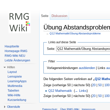
Seite
Diskussion
Übung Abstandsproblem
←
Q12 Mathematik/Übung Abstandsprobleme
Wechseln zu:
Navigation
,
Suche
Links auf diese Seite
Hauptseite
Seite:
Homepage RMG
RMG-Wiki NEU
Letzte Änderungen
Filter
Hilfen
Vorlageneinbindungen
ausblenden
| Links
au
Layout
Lernspiele
Die folgenden Seiten verlinken auf
„
Q12 Math
LearningApps
Zeige (vorherige 50 | nächste 50) (
20
|
50
|
100
Multimedia
Tabellen
Q12 Mathematik
‎
(
← Links
)
Wiki-Hilfe
Zeige (vorherige 50 | nächste 50) (
20
|
50
|
100
Kurzanleitung
Oberstufe
Datenschutz
Über RMG-Wiki
Impressum