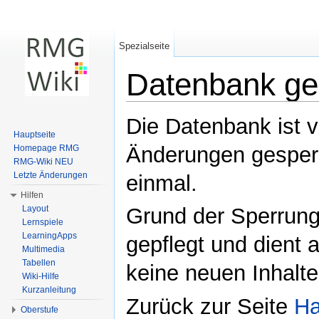
Spezialseite
Datenbank ge
Wechseln zu:
Navigation
,
Suche
Die Datenbank ist 
Hauptseite
Änderungen gesperr
Homepage RMG
RMG-Wiki NEU
Letzte Änderungen
einmal.
Hilfen
Layout
Grund der Sperrung:
Lernspiele
LearningApps
gepflegt und dient
Multimedia
Tabellen
keine neuen Inhalt
Wiki-Hilfe
Kurzanleitung
Zurück zur Seite
Ha
Oberstufe