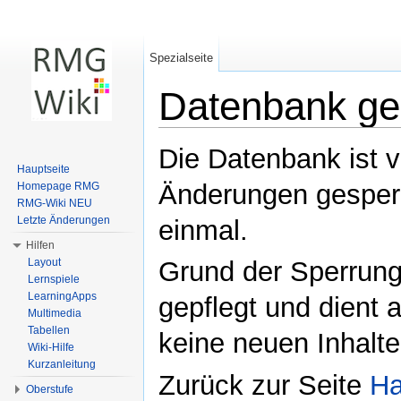
Spezialseite
Datenbank ge
Wechseln zu:
Navigation
,
Suche
Die Datenbank ist 
Hauptseite
Änderungen gesperr
Homepage RMG
RMG-Wiki NEU
Letzte Änderungen
einmal.
Hilfen
Layout
Grund der Sperrung:
Lernspiele
LearningApps
gepflegt und dient
Multimedia
Tabellen
keine neuen Inhalt
Wiki-Hilfe
Kurzanleitung
Zurück zur Seite
Ha
Oberstufe