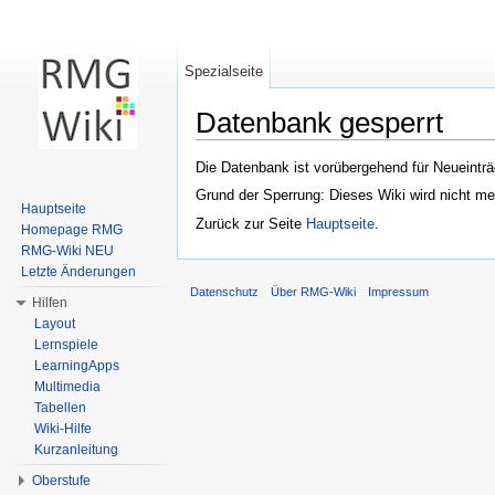
Spezialseite
Datenbank gesperrt
Wechseln zu:
Navigation
,
Suche
Die Datenbank ist vorübergehend für Neueinträ
Grund der Sperrung: Dieses Wiki wird nicht me
Hauptseite
Zurück zur Seite
Hauptseite
.
Homepage RMG
RMG-Wiki NEU
Letzte Änderungen
Datenschutz
Über RMG-Wiki
Impressum
Hilfen
Layout
Lernspiele
LearningApps
Multimedia
Tabellen
Wiki-Hilfe
Kurzanleitung
Oberstufe