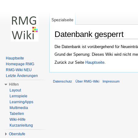
Spezialseite
Datenbank gesperrt
Wechseln zu:
Navigation
,
Suche
Die Datenbank ist vorübergehend für Neueinträ
Grund der Sperrung: Dieses Wiki wird nicht me
Hauptseite
Zurück zur Seite
Hauptseite
.
Homepage RMG
RMG-Wiki NEU
Letzte Änderungen
Datenschutz
Über RMG-Wiki
Impressum
Hilfen
Layout
Lernspiele
LearningApps
Multimedia
Tabellen
Wiki-Hilfe
Kurzanleitung
Oberstufe