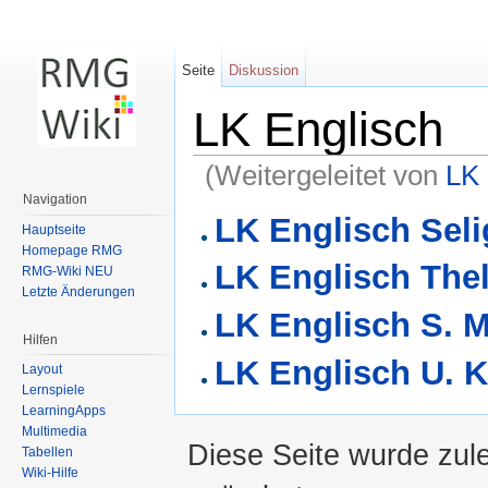
Seite
Diskussion
LK Englisch
(Weitergeleitet von
LK 
Wechseln zu:
Navigation
,
Suche
Navigation
LK Englisch Seli
Hauptseite
Homepage RMG
LK Englisch The
RMG-Wiki NEU
Letzte Änderungen
LK Englisch S. M
Hilfen
LK Englisch U. K
Layout
Lernspiele
LearningApps
Multimedia
Diese Seite wurde zul
Tabellen
Wiki-Hilfe