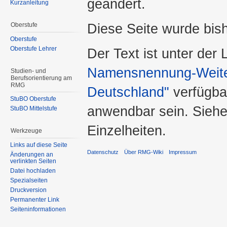
geändert.
Kurzanleitung
Diese Seite wurde bis
Oberstufe
Oberstufe
Oberstufe Lehrer
Der Text ist unter der
Namensnennung-Weiter
Studien- und
Berufsorientierung am
RMG
Deutschland"
verfügba
StuBO Oberstufe
anwendbar sein. Sieh
StuBO Mittelstufe
Einzelheiten.
Werkzeuge
Links auf diese Seite
Datenschutz
Über RMG-Wiki
Impressum
Änderungen an
verlinkten Seiten
Datei hochladen
Spezialseiten
Druckversion
Permanenter Link
Seiteninformationen