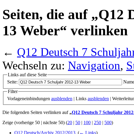
Seiten, die auf „Q12 
13 Weber“ verlinken
←
Q12 Deutsch 7 Schuljah
Wechseln zu:
Navigation
,
S
Links auf diese Seite
Seite:
Name
Filter
Vorlageneinbindungen
ausblenden
| Links
ausblenden
| Weiterleit
Die folgenden Seiten verlinken auf
„
Q12 Deutsch 7 Schuljahr 201
Zeige (vorherige 50 | nächste 50) (
20
|
50
|
100
|
250
|
500
)
Q12 Deutsch/Archiv 2012/2013
‎
(
← Links
)