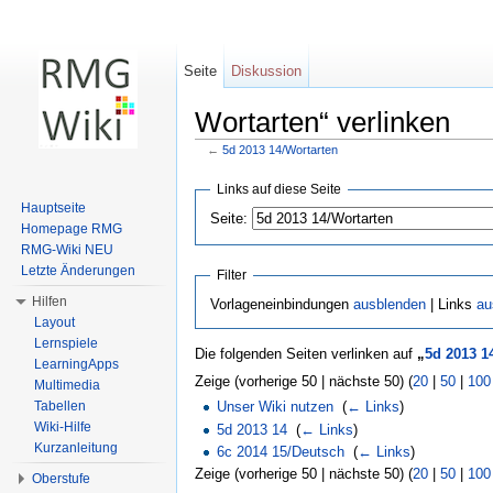
Seite
Diskussion
Wortarten“ verlinken
←
5d 2013 14/Wortarten
Wechseln zu:
Navigation
,
Suche
Links auf diese Seite
Hauptseite
Seite:
Homepage RMG
RMG-Wiki NEU
Letzte Änderungen
Filter
Hilfen
Vorlageneinbindungen
ausblenden
| Links
au
Layout
Lernspiele
Die folgenden Seiten verlinken auf
„
5d 2013 1
LearningApps
Zeige (vorherige 50 | nächste 50) (
20
|
50
|
100
Multimedia
Tabellen
Unser Wiki nutzen
‎
(
← Links
)
Wiki-Hilfe
5d 2013 14
‎
(
← Links
)
Kurzanleitung
6c 2014 15/Deutsch
‎
(
← Links
)
Zeige (vorherige 50 | nächste 50) (
20
|
50
|
100
Oberstufe