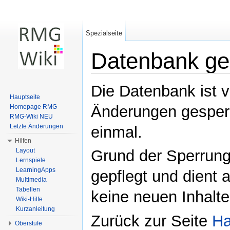
Spezialseite
Datenbank ge
Wechseln zu:
Navigation
,
Suche
Die Datenbank ist 
Hauptseite
Änderungen gesperr
Homepage RMG
RMG-Wiki NEU
Letzte Änderungen
einmal.
Hilfen
Layout
Grund der Sperrung:
Lernspiele
LearningApps
gepflegt und dient
Multimedia
Tabellen
keine neuen Inhalt
Wiki-Hilfe
Kurzanleitung
Zurück zur Seite
Ha
Oberstufe