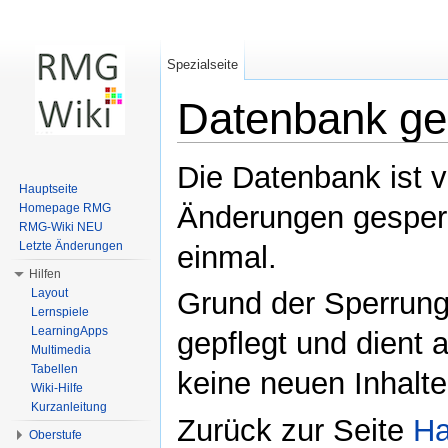
Spezialseite
Datenbank ge
Wechseln zu:
Navigation
,
Suche
Die Datenbank ist 
Hauptseite
Änderungen gesperr
Homepage RMG
RMG-Wiki NEU
Letzte Änderungen
einmal.
Hilfen
Layout
Grund der Sperrung:
Lernspiele
LearningApps
gepflegt und dient
Multimedia
Tabellen
keine neuen Inhalt
Wiki-Hilfe
Kurzanleitung
Zurück zur Seite
Ha
Oberstufe