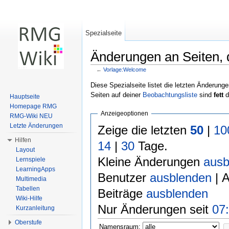
Spezialseite
Änderungen an Seiten, d
←
Vorlage:Welcome
Wechseln zu:
Navigation
,
Suche
Diese Spezialseite listet die letzten Änderunge
Seiten auf deiner
Beobachtungsliste
sind
fett
d
Hauptseite
Homepage RMG
Anzeigeoptionen
RMG-Wiki NEU
Letzte Änderungen
Zeige die letzten
50
|
10
Hilfen
14
|
30
Tage.
Layout
Kleine Änderungen
ausb
Lernspiele
LearningApps
Benutzer
ausblenden
| 
Multimedia
Tabellen
Beiträge
ausblenden
Wiki-Hilfe
Nur Änderungen seit
07:
Kurzanleitung
Oberstufe
Namensraum: