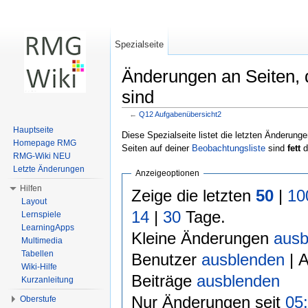
Spezialseite
Änderungen an Seiten, d
sind
←
Q12 Aufgabenübersicht2
Wechseln zu:
Navigation
,
Suche
Hauptseite
Diese Spezialseite listet die letzten Änderunge
Homepage RMG
Seiten auf deiner
Beobachtungsliste
sind
fett
d
RMG-Wiki NEU
Letzte Änderungen
Anzeigeoptionen
Hilfen
Zeige die letzten
50
|
10
Layout
14
|
30
Tage.
Lernspiele
LearningApps
Kleine Änderungen
ausb
Multimedia
Tabellen
Benutzer
ausblenden
| 
Wiki-Hilfe
Beiträge
ausblenden
Kurzanleitung
Nur Änderungen seit
05:
Oberstufe