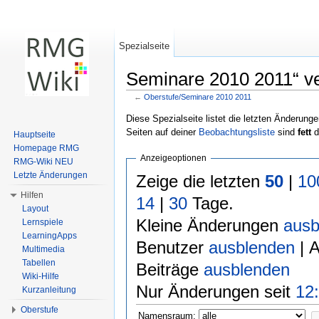
Spezialseite
Seminare 2010 2011“ ver
←
Oberstufe/Seminare 2010 2011
Wechseln zu:
Navigation
,
Suche
Diese Spezialseite listet die letzten Änderunge
Seiten auf deiner
Beobachtungsliste
sind
fett
d
Hauptseite
Homepage RMG
Anzeigeoptionen
RMG-Wiki NEU
Letzte Änderungen
Zeige die letzten
50
|
10
Hilfen
14
|
30
Tage.
Layout
Kleine Änderungen
ausb
Lernspiele
LearningApps
Benutzer
ausblenden
| 
Multimedia
Tabellen
Beiträge
ausblenden
Wiki-Hilfe
Nur Änderungen seit
12:
Kurzanleitung
Oberstufe
Namensraum: