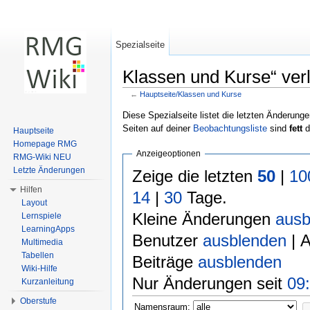
Spezialseite
Klassen und Kurse“ verl
←
Hauptseite/Klassen und Kurse
Wechseln zu:
Navigation
,
Suche
Diese Spezialseite listet die letzten Änderunge
Seiten auf deiner
Beobachtungsliste
sind
fett
d
Hauptseite
Homepage RMG
Anzeigeoptionen
RMG-Wiki NEU
Letzte Änderungen
Zeige die letzten
50
|
10
Hilfen
14
|
30
Tage.
Layout
Kleine Änderungen
ausb
Lernspiele
LearningApps
Benutzer
ausblenden
| 
Multimedia
Tabellen
Beiträge
ausblenden
Wiki-Hilfe
Nur Änderungen seit
09:
Kurzanleitung
Oberstufe
Namensraum: