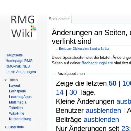
Spezialseite
Änderungen an Seiten, 
verlinkt sind
←
Benutzer Diskussion:Sandra Strätz
Wechseln zu:
Navigation
,
Suche
Hauptseite
Diese Spezialseite listet die letzten Änderunge
Homepage RMG
Seiten auf deiner
Beobachtungsliste
sind
fett
d
RMG-Wiki NEU
Letzte Änderungen
Anzeigeoptionen
Hilfen
Zeige die letzten
50
|
10
Layout
14
|
30
Tage.
Lernspiele
LearningApps
Kleine Änderungen
ausb
Multimedia
Tabellen
Benutzer
ausblenden
| 
Wiki-Hilfe
Beiträge
ausblenden
Kurzanleitung
Nur Änderungen seit
23:
Oberstufe