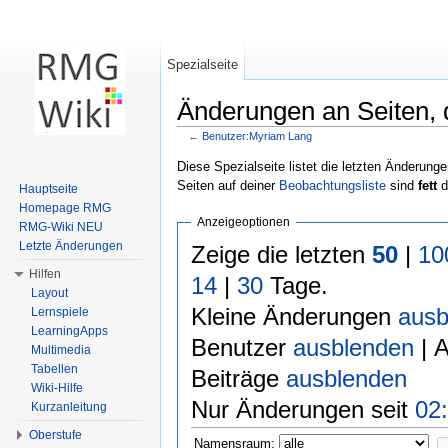
Spezialseite
Änderungen an Seiten, d
←
Benutzer:Myriam Lang
Wechseln zu:
Navigation
,
Suche
Diese Spezialseite listet die letzten Änderunge
Seiten auf deiner
Beobachtungsliste
sind
fett
d
Hauptseite
Homepage RMG
Anzeigeoptionen
RMG-Wiki NEU
Letzte Änderungen
Zeige die letzten
50
|
10
Hilfen
14
|
30
Tage.
Layout
Kleine Änderungen
ausb
Lernspiele
LearningApps
Benutzer
ausblenden
| 
Multimedia
Tabellen
Beiträge
ausblenden
Wiki-Hilfe
Nur Änderungen seit
02:
Kurzanleitung
Oberstufe
Namensraum: