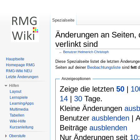
Spezialseite
Änderungen an Seiten, 
verlinkt sind
←
Benutzer:Helmerich Christoph
Wechseln zu:
Navigation
,
Suche
Hauptseite
Diese Spezialseite listet die letzten Änderunge
Homepage RMG
Seiten auf deiner
Beobachtungsliste
sind
fett
d
RMG-Wiki NEU
Letzte Änderungen
Anzeigeoptionen
Hilfen
Zeige die letzten
50
|
10
Layout
14
|
30
Tage.
Lernspiele
LearningApps
Kleine Änderungen
ausb
Multimedia
Tabellen
Benutzer
ausblenden
| 
Wiki-Hilfe
Beiträge
ausblenden
Kurzanleitung
Nur Änderungen seit
10:
Oberstufe