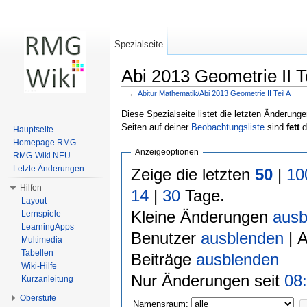
Spezialseite
Abi 2013 Geometrie II Te
←
Abitur Mathematik/Abi 2013 Geometrie II Teil A
Wechseln zu:
Navigation
,
Suche
Diese Spezialseite listet die letzten Änderunge
Seiten auf deiner
Beobachtungsliste
sind
fett
d
Hauptseite
Homepage RMG
Anzeigeoptionen
RMG-Wiki NEU
Letzte Änderungen
Zeige die letzten
50
|
10
Hilfen
14
|
30
Tage.
Layout
Kleine Änderungen
ausb
Lernspiele
LearningApps
Benutzer
ausblenden
| 
Multimedia
Tabellen
Beiträge
ausblenden
Wiki-Hilfe
Nur Änderungen seit
08:
Kurzanleitung
Oberstufe
Namensraum: